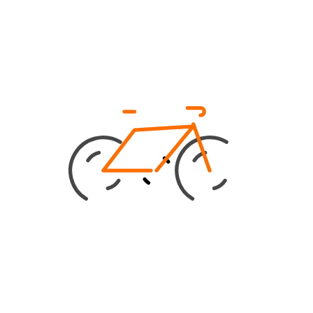
KONTAKT
BikeCap B.V.
Mittelblock 214
2831BR Gouderak
Niederlande
+31 182 51 54 57
info@bikecap.com
FAHRRADMÜTZE
Über BikeCap
Kontakt
Kundenservice
Allgemeine Geschäftsbedingungen