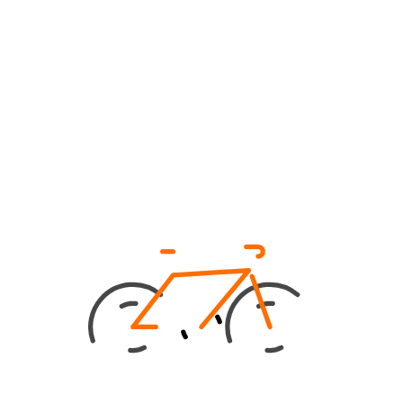
KINDER COLLECTIE:
WATERDICHT EN VROLIJK
Bij BikeCap vind je een uitgebreide collectie
zadelhoezen met bijpassende fietstassen en
regenhoedjes voor kinderen. Met deze leuke
designs wordt iedere fietstocht een pretje. Ja,
zelfs als het regent! Van supercute tot coole
kikkers; je vindt het hier allemaal.
Eén ding hebben deze ontwerpen van BikeCap
gemeen: de 100% polyester producten zijn
absoluut waterdicht en je wordt er oh-zo vrolijk
van!
Wist je trouwens dat onze zadelhoezen over
een anti diefstal lint beschikken? Zo zet je ook
de kleine fietsjes met een gerust gevoel in het
rek.